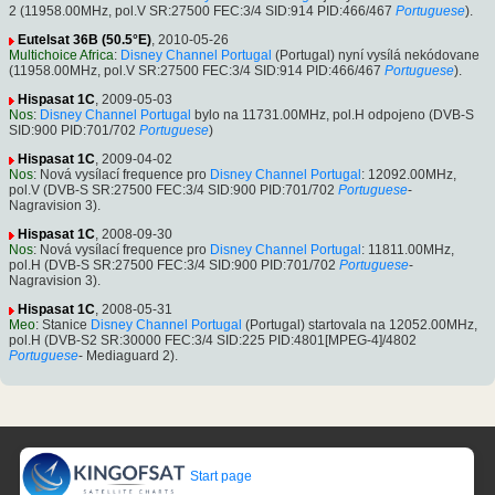
2 (11958.00MHz, pol.V SR:27500 FEC:3/4 SID:914 PID:466/467
Portuguese
).
Eutelsat 36B (50.5°E)
, 2010-05-26
Multichoice Africa
:
Disney Channel Portugal
(Portugal) nyní vysílá nekódovane
(11958.00MHz, pol.V SR:27500 FEC:3/4 SID:914 PID:466/467
Portuguese
).
Hispasat 1C
, 2009-05-03
Nos
:
Disney Channel Portugal
bylo na 11731.00MHz, pol.H odpojeno (DVB-S
SID:900 PID:701/702
Portuguese
)
Hispasat 1C
, 2009-04-02
Nos
: Nová vysílací frequence pro
Disney Channel Portugal
: 12092.00MHz,
pol.V (DVB-S SR:27500 FEC:3/4 SID:900 PID:701/702
Portuguese
-
Nagravision 3).
Hispasat 1C
, 2008-09-30
Nos
: Nová vysílací frequence pro
Disney Channel Portugal
: 11811.00MHz,
pol.H (DVB-S SR:27500 FEC:3/4 SID:900 PID:701/702
Portuguese
-
Nagravision 3).
Hispasat 1C
, 2008-05-31
Meo
: Stanice
Disney Channel Portugal
(Portugal) startovala na 12052.00MHz,
pol.H (DVB-S2 SR:30000 FEC:3/4 SID:225 PID:4801[MPEG-4]/4802
Portuguese
- Mediaguard 2).
Start page