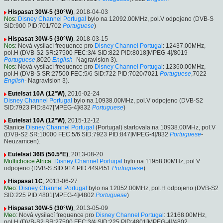
Hispasat 30W-5 (30°W)
, 2018-04-03
Nos
:
Disney Channel Portugal
bylo na 12092.00MHz, pol.V odpojeno (DVB-S
SID:900 PID:701/702
Portuguese
)
Hispasat 30W-5 (30°W)
, 2018-03-15
Nos
: Nová vysílací frequence pro
Disney Channel Portugal
: 12437.00MHz,
pol.H (DVB-S2 SR:27500 FEC:3/4 SID:822 PID:8018[MPEG-4]/8019
Portuguese
,8020
English
- Nagravision 3).
Nos
: Nová vysílací frequence pro
Disney Channel Portugal
: 12360.00MHz,
pol.H (DVB-S SR:27500 FEC:5/6 SID:722 PID:7020/7021
Portuguese
,7022
English
- Nagravision 3).
Eutelsat 10A (12°W)
, 2016-02-24
Disney Channel Portugal
bylo na 10938.00MHz, pol.V odpojeno (DVB-S2
SID:7923 PID:847[MPEG-4]/832
Portuguese
)
Eutelsat 10A (12°W)
, 2015-12-12
Stanice
Disney Channel Portugal
(Portugal) startovala na 10938.00MHz, pol.V
(DVB-S2 SR:10000 FEC:5/6 SID:7923 PID:847[MPEG-4]/832
Portuguese
-
Neuzamcen).
Eutelsat 36B (50.5°E)
, 2013-08-20
Multichoice Africa
:
Disney Channel Portugal
bylo na 11958.00MHz, pol.V
odpojeno (DVB-S SID:914 PID:449/451
Portuguese
)
Hispasat 1C
, 2013-06-27
Meo
:
Disney Channel Portugal
bylo na 12052.00MHz, pol.H odpojeno (DVB-S2
SID:225 PID:4801[MPEG-4]/4802
Portuguese
)
Hispasat 30W-5 (30°W)
, 2013-05-09
Meo
: Nová vysílací frequence pro
Disney Channel Portugal
: 12168.00MHz,
pol.H (DVB-S2 SR:27500 FEC:3/4 SID:225 PID:4801[MPEG-4]/4802