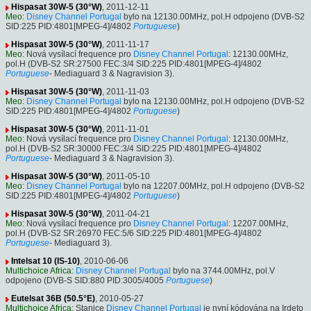
Hispasat 30W-5 (30°W)
, 2011-12-11
Meo
:
Disney Channel Portugal
bylo na 12130.00MHz, pol.H odpojeno (DVB-S2
SID:225 PID:4801[MPEG-4]/4802
Portuguese
)
Hispasat 30W-5 (30°W)
, 2011-11-17
Meo
: Nová vysílací frequence pro
Disney Channel Portugal
: 12130.00MHz,
pol.H (DVB-S2 SR:27500 FEC:3/4 SID:225 PID:4801[MPEG-4]/4802
Portuguese
- Mediaguard 3 & Nagravision 3).
Hispasat 30W-5 (30°W)
, 2011-11-03
Meo
:
Disney Channel Portugal
bylo na 12130.00MHz, pol.H odpojeno (DVB-S2
SID:225 PID:4801[MPEG-4]/4802
Portuguese
)
Hispasat 30W-5 (30°W)
, 2011-11-01
Meo
: Nová vysílací frequence pro
Disney Channel Portugal
: 12130.00MHz,
pol.H (DVB-S2 SR:30000 FEC:3/4 SID:225 PID:4801[MPEG-4]/4802
Portuguese
- Mediaguard 3 & Nagravision 3).
Hispasat 30W-5 (30°W)
, 2011-05-10
Meo
:
Disney Channel Portugal
bylo na 12207.00MHz, pol.H odpojeno (DVB-S2
SID:225 PID:4801[MPEG-4]/4802
Portuguese
)
Hispasat 30W-5 (30°W)
, 2011-04-21
Meo
: Nová vysílací frequence pro
Disney Channel Portugal
: 12207.00MHz,
pol.H (DVB-S2 SR:26970 FEC:5/6 SID:225 PID:4801[MPEG-4]/4802
Portuguese
- Mediaguard 3).
Intelsat 10 (IS-10)
, 2010-06-06
Multichoice Africa
:
Disney Channel Portugal
bylo na 3744.00MHz, pol.V
odpojeno (DVB-S SID:880 PID:3005/4005
Portuguese
)
Eutelsat 36B (50.5°E)
, 2010-05-27
Multichoice Africa
: Stanice
Disney Channel Portugal
je nyní kódována na Irdeto