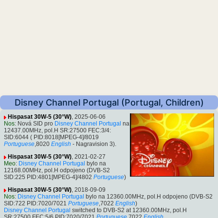
Disney Channel Portugal (Portugal, Children)
Hispasat 30W-5 (30°W)
, 2025-06-06
Nos
: Nová SID pro
Disney Channel Portugal
na
12437.00MHz, pol.H SR:27500 FEC:3/4:
SID:6044 ( PID:8018[MPEG-4]/8019
Portuguese
,8020
English
- Nagravision 3).
Hispasat 30W-5 (30°W)
, 2021-02-27
Meo
:
Disney Channel Portugal
bylo na
12168.00MHz, pol.H odpojeno (DVB-S2
SID:225 PID:4801[MPEG-4]/4802
Portuguese
)
Hispasat 30W-5 (30°W)
, 2018-09-09
Nos
:
Disney Channel Portugal
bylo na 12360.00MHz, pol.H odpojeno (DVB-S2
SID:722 PID:7020/7021
Portuguese
,7022
English
)
Disney Channel Portugal
switched to DVB-S2 at 12360.00MHz, pol.H
SR:27500 FEC:5/6 PID:7020/7021
Portuguese
,7022
English
.