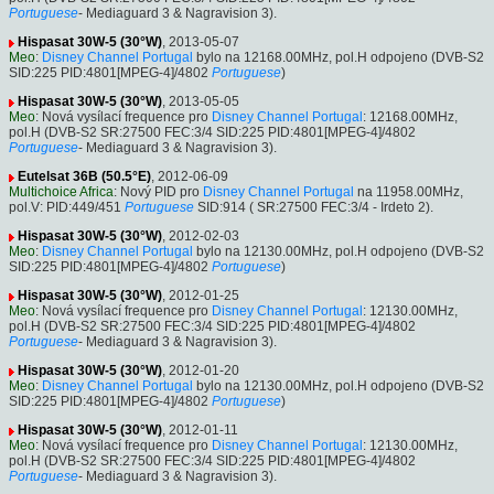
Portuguese
- Mediaguard 3 & Nagravision 3).
Hispasat 30W-5 (30°W)
, 2013-05-07
Meo
:
Disney Channel Portugal
bylo na 12168.00MHz, pol.H odpojeno (DVB-S2
SID:225 PID:4801[MPEG-4]/4802
Portuguese
)
Hispasat 30W-5 (30°W)
, 2013-05-05
Meo
: Nová vysílací frequence pro
Disney Channel Portugal
: 12168.00MHz,
pol.H (DVB-S2 SR:27500 FEC:3/4 SID:225 PID:4801[MPEG-4]/4802
Portuguese
- Mediaguard 3 & Nagravision 3).
Eutelsat 36B (50.5°E)
, 2012-06-09
Multichoice Africa
: Nový PID pro
Disney Channel Portugal
na 11958.00MHz,
pol.V: PID:449/451
Portuguese
SID:914 ( SR:27500 FEC:3/4 - Irdeto 2).
Hispasat 30W-5 (30°W)
, 2012-02-03
Meo
:
Disney Channel Portugal
bylo na 12130.00MHz, pol.H odpojeno (DVB-S2
SID:225 PID:4801[MPEG-4]/4802
Portuguese
)
Hispasat 30W-5 (30°W)
, 2012-01-25
Meo
: Nová vysílací frequence pro
Disney Channel Portugal
: 12130.00MHz,
pol.H (DVB-S2 SR:27500 FEC:3/4 SID:225 PID:4801[MPEG-4]/4802
Portuguese
- Mediaguard 3 & Nagravision 3).
Hispasat 30W-5 (30°W)
, 2012-01-20
Meo
:
Disney Channel Portugal
bylo na 12130.00MHz, pol.H odpojeno (DVB-S2
SID:225 PID:4801[MPEG-4]/4802
Portuguese
)
Hispasat 30W-5 (30°W)
, 2012-01-11
Meo
: Nová vysílací frequence pro
Disney Channel Portugal
: 12130.00MHz,
pol.H (DVB-S2 SR:27500 FEC:3/4 SID:225 PID:4801[MPEG-4]/4802
Portuguese
- Mediaguard 3 & Nagravision 3).