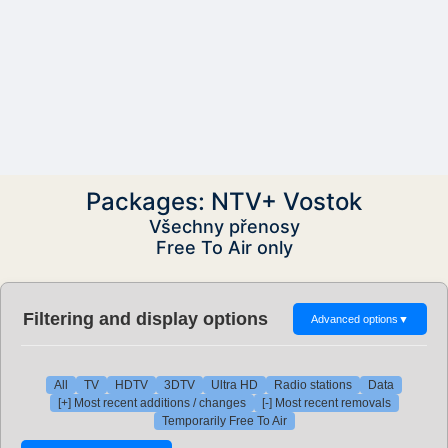
Packages: NTV+ Vostok
Všechny přenosy
Free To Air only
Filtering and display options
Advanced options
▼
All
TV
HDTV
3DTV
Ultra HD
Radio stations
Data
[+] Most recent additions / changes
[-] Most recent removals
Temporarily Free To Air