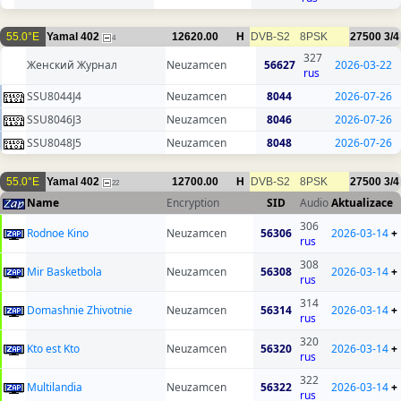
55.0°E
Yamal 402
12620.00
H
DVB-S2
8PSK
27500
3/4
4
327
Женский Журнал
Neuzamcen
56627
2026-03-22
rus
SSU8044J4
Neuzamcen
8044
2026-07-26
SSU8046J3
Neuzamcen
8046
2026-07-26
SSU8048J5
Neuzamcen
8048
2026-07-26
55.0°E
Yamal 402
12700.00
H
DVB-S2
8PSK
27500
3/4
22
Name
Encryption
SID
Audio
Aktualizace
306
Rodnoe Kino
Neuzamcen
56306
2026-03-14
+
rus
308
Mir Basketbola
Neuzamcen
56308
2026-03-14
+
rus
314
Domashnie Zhivotnie
Neuzamcen
56314
2026-03-14
+
rus
320
Kto est Kto
Neuzamcen
56320
2026-03-14
+
rus
322
Multilandia
Neuzamcen
56322
2026-03-14
+
rus