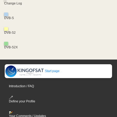
Change Log
DVB-S
DVB-S2
DVB-S2X
Start page
Introduction / FAQ
Define your Profile
Your Comments / Updates