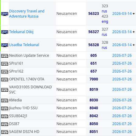
323
Discovery Travel and
rus
Neuzamcen
56323
2026-03-14
+
Adventure Russia
423
eng
327
Telekanal Dikij
Neuzamcen
56327
2026-03-14
+
rus
328
Usadba Telekanal
Neuzamcen
56328
2026-03-14
+
rus
Neotion Update Service
Neuzamcen
605
2026-07-26
SPro161
Neuzamcen
651
2026-07-26
SPro162
Neuzamcen
657
2026-07-26
OPENTEL 1740V OTA
Neuzamcen
7000
2026-07-26
VAHD3100S DOWNLOAD
Neuzamcen
8019
2026-07-26
SVC
KMedia
Neuzamcen
8030
2026-07-26
Jiuzhou 1HD SSU
Neuzamcen
8040
2026-07-26
SSU8042J1
Neuzamcen
8042
2026-07-26
DSI87
Neuzamcen
8050
2026-07-26
SAGEM DSI74 HD
Neuzamcen
8051
2026-07-26