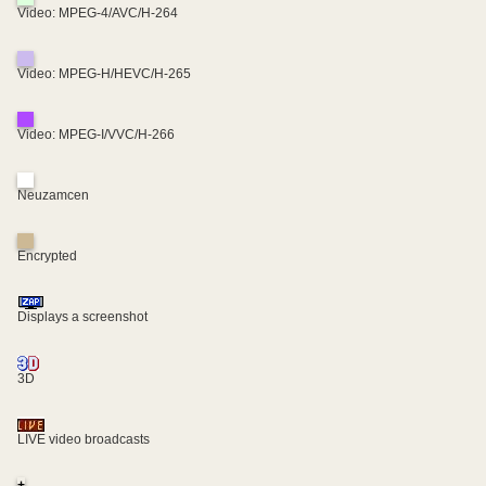
Video: MPEG-4/AVC/H-264
Video: MPEG-H/HEVC/H-265
Video: MPEG-I/VVC/H-266
Neuzamcen
Encrypted
Displays a screenshot
3D
LIVE video broadcasts
+