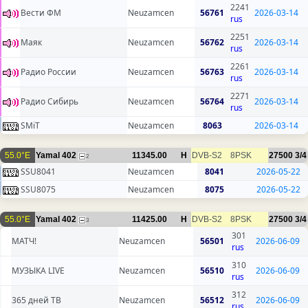
2241
Вести ФМ
Neuzamcen
56761
2026-03-14
rus
2251
Маяк
Neuzamcen
56762
2026-03-14
rus
2261
Радио России
Neuzamcen
56763
2026-03-14
rus
2271
Радио Сибирь
Neuzamcen
56764
2026-03-14
rus
SMiT
Neuzamcen
8063
2026-03-14
55.0°E
Yamal 402
11345.00
H
DVB-S2
8PSK
27500
3/4
2
SSU8041
Neuzamcen
8041
2026-05-22
SSU8075
Neuzamcen
8075
2026-05-22
55.0°E
Yamal 402
11425.00
H
DVB-S2
8PSK
27500
3/4
3
301
МАТЧ!
Neuzamcen
56501
2026-06-09
rus
310
МУЗЫКА LIVE
Neuzamcen
56510
2026-06-09
rus
312
365 дней ТВ
Neuzamcen
56512
2026-06-09
rus