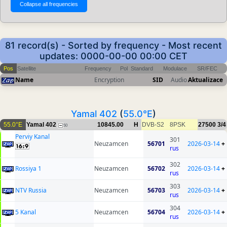
81 record(s) - Sorted by frequency - Most recent
updates: 0000-00-00 00:00 CET
Pos
Satellite
Frequency
Pol
Standard
Modulace
SR/FEC
Name
Encryption
SID
Audio
Aktualizace
Yamal 402
(
55.0°E
)
55.0°E
Yamal 402
10845.00
H
DVB-S2
8PSK
27500
3/4
50
Perviy Kanal
301
Neuzamcen
56701
2026-03-14
+
rus
302
Rossiya 1
Neuzamcen
56702
2026-03-14
+
rus
303
NTV Russia
Neuzamcen
56703
2026-03-14
+
rus
304
5 Kanal
Neuzamcen
56704
2026-03-14
+
rus